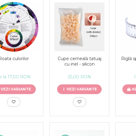
Roata culorilor
Cupe cerneală tatuaj
Riglă 
cu inel - silicon
e la 17,00 RON
25,00 RON
VEZI VARIANTE
VEZI VARIANTE
A