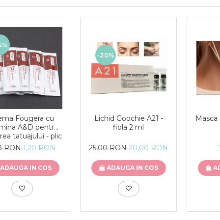
4%
-20%
Masca p
ema Fougera cu
Lichid Goochie A21 -
amina A&D pentru
fiola 2 ml
irea tatuajului - plic
83 RON
1,20 RON
25,00 RON
20,00 RON
A
ADAUGA IN COS
ADAUGA IN COS