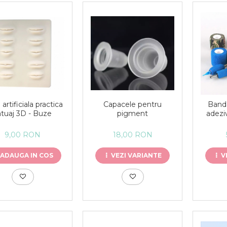
 artificiala practica
Capacele pentru
Banda
atuaj 3D - Buze
pigment
adezi
9,00 RON
18,00 RON
ADAUGA IN COS
VEZI VARIANTE
V