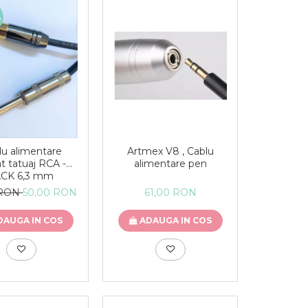
%
lu alimentare
Artmex V8 , Cablu
t tatuaj RCA -
alimentare pen
ACK 6,3 mm
 RON
50,00 RON
61,00 RON
DAUGA IN COS
ADAUGA IN COS