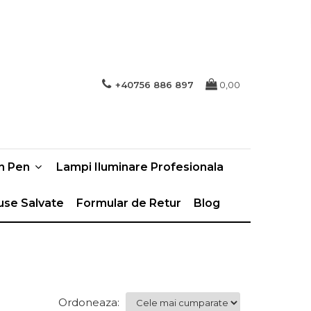
+40756 886 897
0,00
n Pen
Lampi Iluminare Profesionala
use Salvate
Formular de Retur
Blog
Ordoneaza: