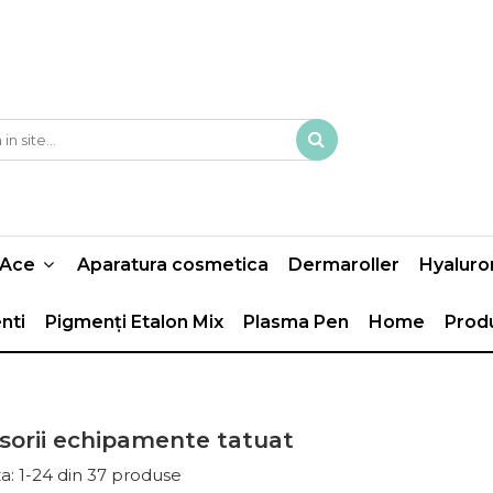
Ace
Aparatura cosmetica
Dermaroller
Hyaluro
nti
Pigmenți Etalon Mix
Plasma Pen
Home
Prod
sorii echipamente tatuat
a:
1-
24
din
37
produse