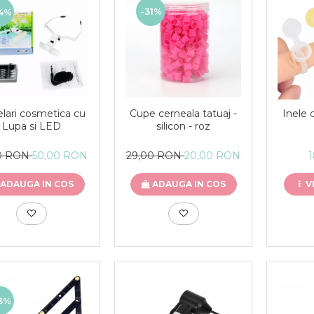
-31%
4%
lari cosmetica cu
Cupe cerneala tatuaj -
Inele 
Lupa si LED
silicon - roz
00 RON
50,00 RON
29,00 RON
20,00 RON
ADAUGA IN COS
ADAUGA IN COS
V
3%