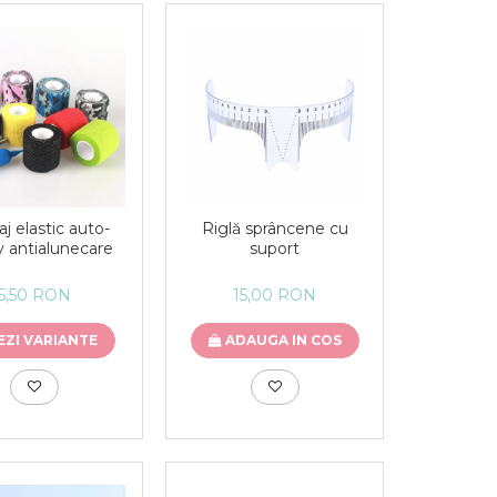
j elastic auto-
Riglă sprâncene cu
v antialunecare
suport
5,50 RON
15,00 RON
EZI VARIANTE
ADAUGA IN COS