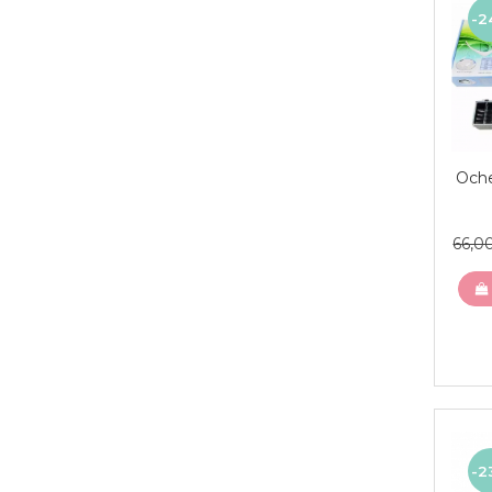
-2
Oche
66,
-2