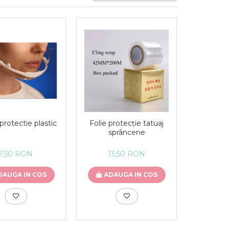
rotectie plastic
Folie protecție tatuaj
sprâncene
7,50 RON
13,50 RON
DAUGA IN COS
ADAUGA IN COS