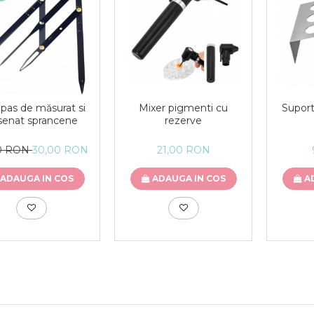
Mixer pigmenti cu
as de măsurat si
Suport
rezerve
senat sprancene
21,00 RON
00 RON
30,00 RON
ADAUGA IN COS
ADAUGA IN COS
A