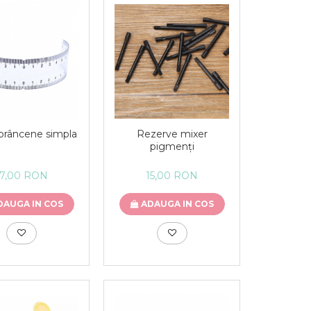
Rezerve mixer
sprâncene simpla
pigmenți
15,00 RON
17,00 RON
ADAUGA IN COS
DAUGA IN COS