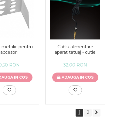
 metalic pentru
Cablu alimentare
accesorii
aparat tatuaj - cutie
9,50 RON
32,00 RON
DAUGA IN COS
ADAUGA IN COS
1
2