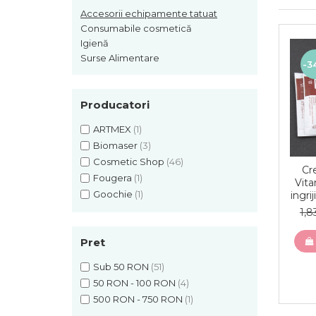
Ace tip Dr. Pen
Accesorii echipamente tatuat
Consumabile cosmetică
Igienă
Surse Alimentare
-3
Producatori
ARTMEX
(1)
Biomaser
(3)
Cosmetic Shop
(46)
Cr
Fougera
(1)
Vit
Goochie
(1)
ingrij
1,
Pret
Sub 50 RON
(51)
50 RON - 100 RON
(4)
500 RON - 750 RON
(1)