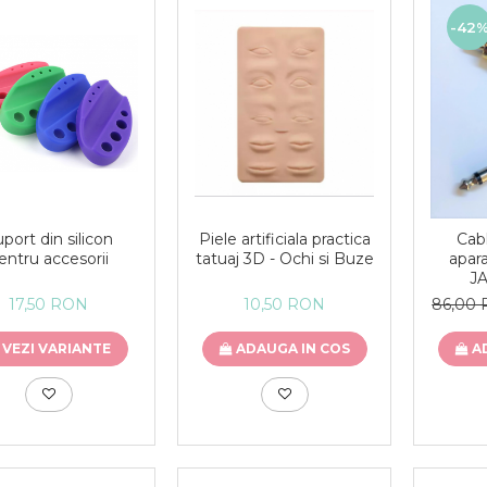
-42
Piele artificiala practica
port din silicon
Cab
tatuaj 3D - Ochi si Buze
entru accesorii
apara
J
10,50 RON
17,50 RON
86,00
ADAUGA IN COS
VEZI VARIANTE
A