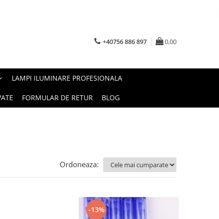
+40756 886 897
0,00
LAMPI ILUMINARE PROFESIONALA
VATE
FORMULAR DE RETUR
BLOG
Ordoneaza:
-13%