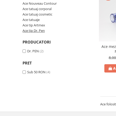
Ace tip Dr. Pen
Ace Nouveau Contour
Ace tatuaj corporal
Ace tatuaj cosmetic
Ace tatuaje
Ace tip Artmex
Ace tip Dr. Pen
PRODUCATORI
Ace mez
Dr. PEN
(2)
8,0
PRET
A
Sub 50 RON
(4)
Ace folosi