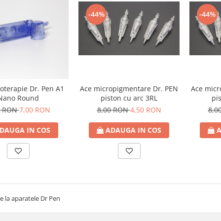
-44%
-44%
Ace micropigmentare Dr. PEN
Ace micr
oterapie Dr. Pen A1
piston cu arc 3RL
pi
Nano Round
8,00 RON
4,50 RON
8,0
0 RON
7,00 RON
ADAUGA IN COS
A
DAUGA IN COS
te la aparatele Dr Pen