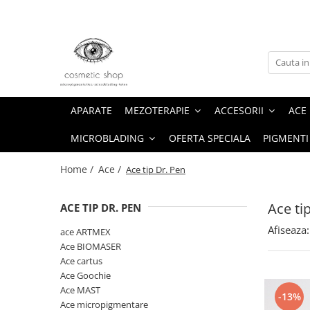
Mezoterapie
Accesorii
Ace
Hyaluron Pen
Microblading
Ace Mezoterapie
Accesorii echipamente tatuat
ace ARTMEX
Ampoule
Lame Microblading
Consumabile cosmetică
Ace BIOMASER
Stilou Microblading
APARATE
MEZOTERAPIE
ACCESORII
ACE
Igienă
Ace cartus
MICROBLADING
OFERTA SPECIALA
PIGMENTI
Surse Alimentare
Ace Goochie
Ace MAST
Home /
Ace /
Ace tip Dr. Pen
Ace micropigmentare
Ace Nouveau Contour
Ace ti
ACE TIP DR. PEN
Ace tatuaj corporal
Afiseaza:
ace ARTMEX
Ace tatuaj cosmetic
Ace BIOMASER
Ace cartus
Ace tatuaje
Ace Goochie
Ace tip Artmex
Ace MAST
-13%
Ace micropigmentare