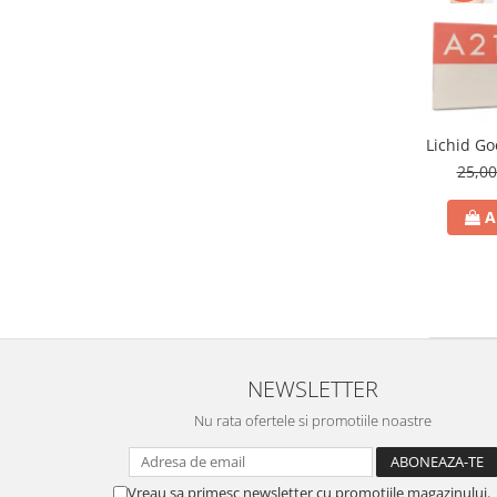
Ace tip Dr. Pen
25,0
A
NEWSLETTER
Nu rata ofertele si promotiile noastre
Vreau sa primesc newsletter cu promotiile magazinului.