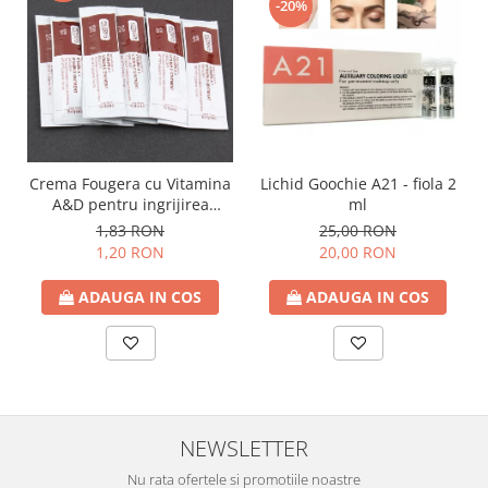
-20%
Lichid Goochie A21 - fiola 2
Crema Fougera cu Vitamina
ml
A&D pentru ingrijirea
tatuajului - plic
25,00 RON
1,83 RON
20,00 RON
1,20 RON
ADAUGA IN COS
ADAUGA IN COS
NEWSLETTER
Nu rata ofertele si promotiile noastre