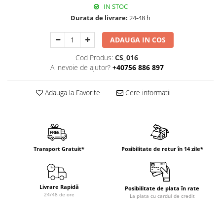
IN STOC
Durata de livrare:
24-48 h
ADAUGA IN COS
Cod Produs:
CS_016
Ai nevoie de ajutor?
+40756 886 897
Adauga la Favorite
Cere informatii
Transport Gratuit*
Posibilitate de retur în 14 zile*
Livrare Rapidă
Posibilitate de plata în rate
24/48 de ore
La plata cu cardul de credit