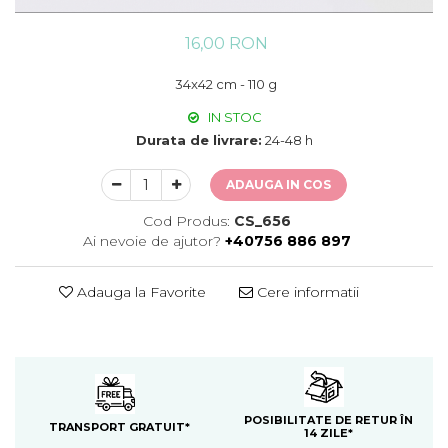
16,00 RON
34x42 cm - 110 g
IN STOC
Durata de livrare:
24-48 h
ADAUGA IN COS
Cod Produs:
CS_656
Ai nevoie de ajutor?
+40756 886 897
Adauga la Favorite
Cere informatii
POSIBILITATE DE RETUR ÎN
TRANSPORT GRATUIT*
14 ZILE*