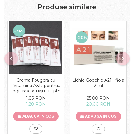
Produse similare
-34%
-20%
Lichid Goochie A21 - fiola
Crema Fougera cu
2 ml
Vitamina A&D pentru
ingrijirea tatuajului - plic
25,00 RON
1,83 RON
20,00 RON
1,20 RON
ADAUGA IN COS
ADAUGA IN COS