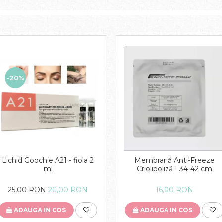
-20%
Lichid Goochie A21 - fiola 2
Membrană Anti-Freeze
ml
Criolipoliză - 34-42 cm
25,00 RON
20,00 RON
16,00 RON
ADAUGA IN COS
ADAUGA IN COS