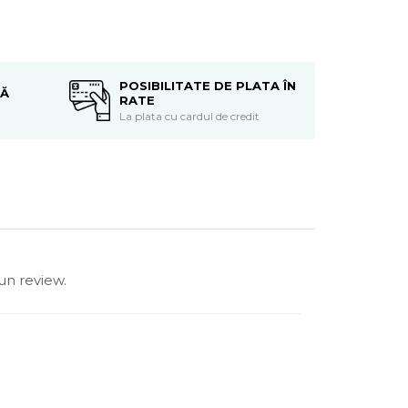
POSIBILITATE DE PLATA ÎN
DĂ
RATE
La plata cu cardul de credit
un review.