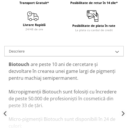
Transport Gratuit*
Posibilitate de retur în 14 zile*
Livrare Rapidă
Posibilitate de plata în rate
24/48 de ore
La plata cu cardul de credit
Descriere
Biotouch
are peste 10 ani de cercetare și
dezvoltare în crearea unei game largi de pigmenți
pentru machiaj semipermanent.
Micropigmenții Biotouch sunt folosiți cu încredere
de peste 50.000 de profesioniști în cosmetică din
peste 33 de țări.
Micro-pigmenții Biotouch sunt disponibili în 24 de
culori: