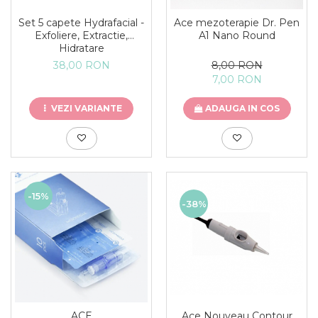
Set 5 capete Hydrafacial -
Ace mezoterapie Dr. Pen
Exfoliere, Extractie,
A1 Nano Round
Hidratare
38,00 RON
8,00 RON
7,00 RON
VEZI VARIANTE
ADAUGA IN COS
-15%
-38%
Ace Nouveau Contour
ACE