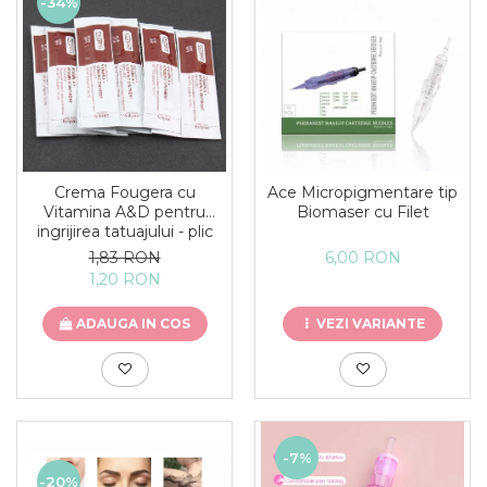
Ace tip Dr. Pen
-34%
Ace Micropigmentare tip
Crema Fougera cu
Biomaser cu Filet
Vitamina A&D pentru
ingrijirea tatuajului - plic
6,00 RON
1,83 RON
1,20 RON
VEZI VARIANTE
ADAUGA IN COS
-7%
-20%