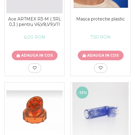
Ace ARTMEX R3-M ( 3RL
Masca protectie plastic
0,3 ) pentru V6,V8,V9,V11
6,00 RON
7,50 RON
ADAUGA IN COS
ADAUGA IN COS
-13%