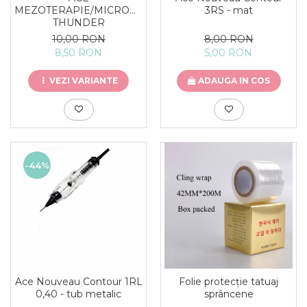
3RS - mat
MEZOTERAPIE/MICRONEEDLING
THUNDER
8,00 RON
10,00 RON
5,00 RON
8,50 RON
ADAUGA IN COS
VEZI VARIANTE
-44%
Ace Nouveau Contour 1RL
Folie protecție tatuaj
0,40 - tub metalic
sprâncene