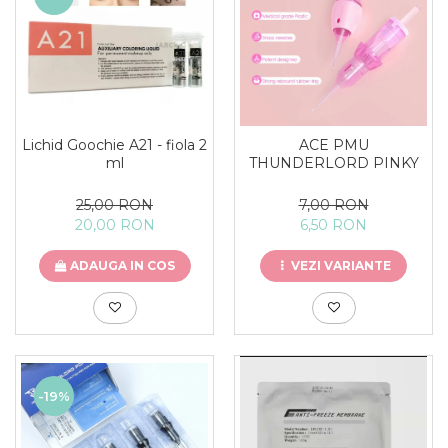
Lichid Goochie A21 - fiola 2
ACE PMU
ml
THUNDERLORD PINKY
25,00 RON
7,00 RON
20,00 RON
6,50 RON
ADAUGA IN COS
VEZI VARIANTE
-19%