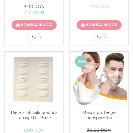
8,00 RON
13,50 RON
4,50 RON
ADAUGA IN COS
ADAUGA IN COS
-33%
Piele artificiala practica
Masca protecție
tatuaj 3D - Buze
transparenta
9,00 RON
30,00 RON