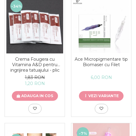
Ace tip Dr. Pen
-34%
Ace Micropigmentare tip
Crema Fougera cu
Biomaser cu Filet
Vitamina A&D pentru
ingrijirea tatuajului - plic
6,00 RON
1,83 RON
1,20 RON
VEZI VARIANTE
ADAUGA IN COS
-7%