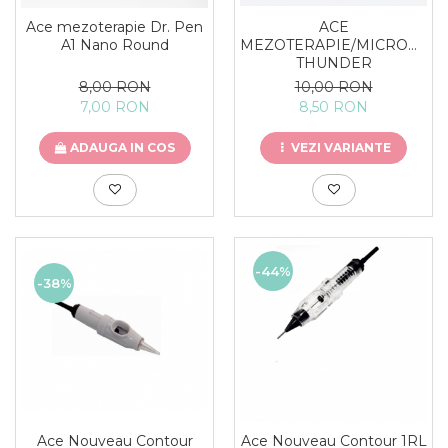
ACE
Ace mezoterapie Dr. Pen
MEZOTERAPIE/MICRONEE
A1 Nano Round
THUNDER
10,00 RON
8,00 RON
8,50 RON
7,00 RON
VEZI VARIANTE
ADAUGA IN COS
-44%
-38%
Ace Nouveau Contour
Ace Nouveau Contour 1RL