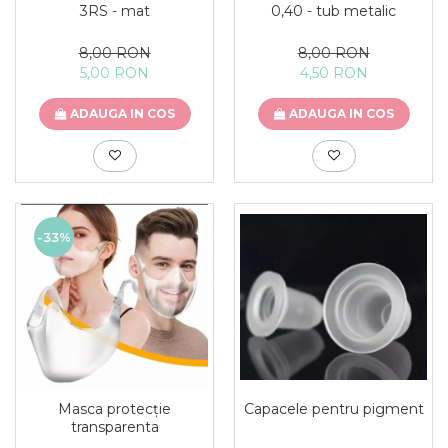
3RS - mat
0,40 - tub metalic
8,00 RON
8,00 RON
5,00 RON
4,50 RON
ADAUGA IN COS
ADAUGA IN COS
-33%
Masca protecție
Capacele pentru pigment
transparenta