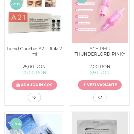
-20%
Lichid Goochie A21 - fiola 2
ACE PMU
ml
THUNDERLORD PINKY
25,00 RON
7,00 RON
20,00 RON
6,50 RON
ADAUGA IN COS
VEZI VARIANTE
-19%