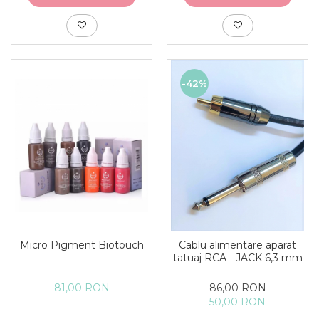
-42%
Micro Pigment Biotouch
Cablu alimentare aparat
tatuaj RCA - JACK 6,3 mm
81,00 RON
86,00 RON
50,00 RON