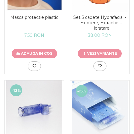
Masca protectie plastic
Set 5 capete Hydrafacial -
Exfoliere, Extractie,
Hidratare
7,50 RON
38,00 RON
ADAUGA IN COS
VEZI VARIANTE
-13%
-15%