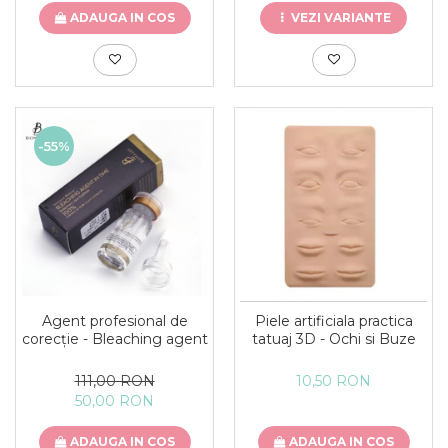
ADAUGA IN COS
VEZI VARIANTE
-55%
Agent profesional de
Piele artificiala practica
corecție - Bleaching agent
tatuaj 3D - Ochi si Buze
111,00 RON
10,50 RON
50,00 RON
ADAUGA IN COS
ADAUGA IN COS