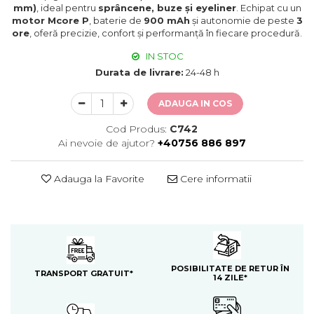
mm)
, ideal pentru
sprâncene, buze și eyeliner
. Echipat cu un
motor Mcore P
, baterie de
900 mAh
și autonomie de peste
3
ore
, oferă precizie, confort și performanță în fiecare procedură.
IN STOC
Durata de livrare:
24-48 h
ADAUGA IN COS
Cod Produs:
C742
Ai nevoie de ajutor?
+40756 886 897
Adauga la Favorite
Cere informatii
POSIBILITATE DE RETUR ÎN
TRANSPORT GRATUIT*
14 ZILE*