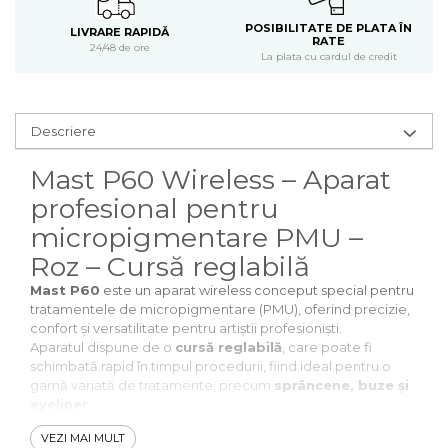
POSIBILITATE DE PLATA ÎN
LIVRARE RAPIDĂ
RATE
24/48 de ore
La plata cu cardul de credit
Descriere
Mast P60 Wireless – Aparat
profesional pentru
micropigmentare PMU –
Roz – Cursă reglabilă
Mast P60
este un aparat wireless conceput special pentru
tratamentele de micropigmentare (PMU), oferind precizie,
confort și versatilitate pentru artiștii profesioniști.
Aparatul dispune de o
cursă reglabilă
, care poate fi
schimbată rapid în timpul procedurii, fiind ideal pentru o
gamă variată de tratamente, precum
sprâncene, buze și
eyeliner
.
Opțiuni de cursă disponibile
VEZI MAI MULT