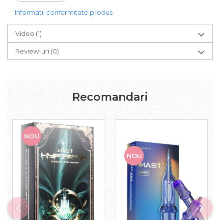
2,2 mm – 2,5 mm
Recomandată pentru pielea sensibilă.
Informatii conformitate produs
Ideală pentru procedurile de micropigmentare a
buzelor.
Video
(1)
Oferă colorare rapidă și uniformă, umbrire delicată și
contururi cu saturație redusă.
Review-uri
(0)
2,7 mm – 2,9 mm
Perfectă pentru realizarea firelor hiperrealiste.
Recomandată pentru tehnicile Nano Hair Strokes și
sprâncene cu aspect natural.
3,2 mm
Recomandari
Ideală pentru linii fine și precise.
Potrivită pentru Powder Brows, Shading și tehnica de
punctare (stippling) a buzelor.
NOU
Confort și ergonomie
NOU
Designul subțire, ușor și ergonomic, împreună cu suprafața
anti-alunecare a mânerului, oferă o prindere confortabilă și
un control excelent în timpul procedurilor.
Ecranul curbat permite vizualizarea rapidă a informațiilor,
astfel încât artistul poate monitoriza cu ușurință setările
aparatului în timpul lucrului.
Aparatul este prevăzut cu
3 butoane intuitive
: