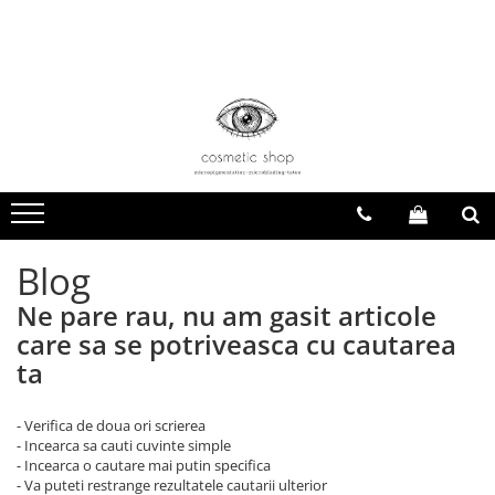
Mezoterapie
Accesorii
Ace
Hyaluron Pen
Microblading
Ace Mezoterapie
Accesorii echipamente tatuat
ace ARTMEX
Ampoule
Lame Microblading
Consumabile cosmetică
Ace BIOMASER
Stilou Microblading
Igienă
Ace cartus
Surse Alimentare
Ace Goochie
Ace MAST
Blog
Ace micropigmentare
Ne pare rau, nu am gasit articole
Ace Nouveau Contour
care sa se potriveasca cu cautarea
Ace tatuaj corporal
ta
Ace tatuaj cosmetic
- Verifica de doua ori scrierea
Ace tatuaje
- Incearca sa cauti cuvinte simple
Ace tip Artmex
- Incearca o cautare mai putin specifica
- Va puteti restrange rezultatele cautarii ulterior