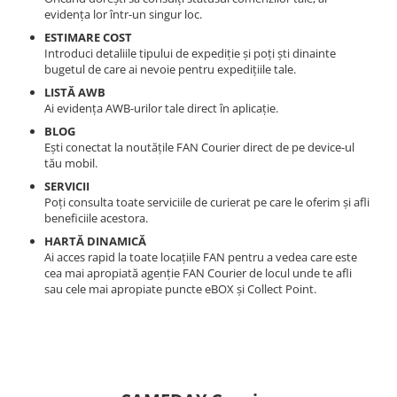
evidența lor într-un singur loc.
ESTIMARE COST
Introduci detaliile tipului de expediție și poți ști dinainte
bugetul de care ai nevoie pentru expedițiile tale.
LISTĂ AWB
Ai evidența AWB-urilor tale direct în aplicație.
BLOG
Ești conectat la noutățile FAN Courier direct de pe device-ul
tău mobil.
SERVICII
Poți consulta toate serviciile de curierat pe care le oferim și afli
beneficiile acestora.
HARTĂ DINAMICĂ
Ai acces rapid la toate locațiile FAN pentru a vedea care este
cea mai apropiată agenție FAN Courier de locul unde te afli
sau cele mai apropiate puncte eBOX și Collect Point.