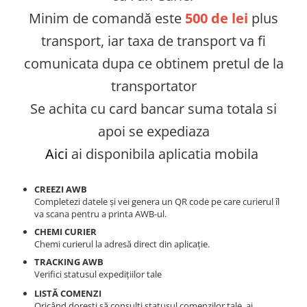
Minim de comandă este
500 de lei
plus
transport, iar taxa de transport va fi
comunicata dupa ce obtinem pretul de la
transportator
Se achita cu card bancar suma totala si
apoi se expediaza
Aici
ai disponibila aplicatia mobila
CREEZI AWB
Completezi datele și vei genera un QR code pe care curierul îl
va scana pentru a printa AWB-ul.
CHEMI CURIER
Chemi curierul la adresă direct din aplicație.
TRACKING AWB
Verifici statusul expedițiilor tale
LISTĂ COMENZI
Oricând dorești să consulți statusul comenzilor tale, ai